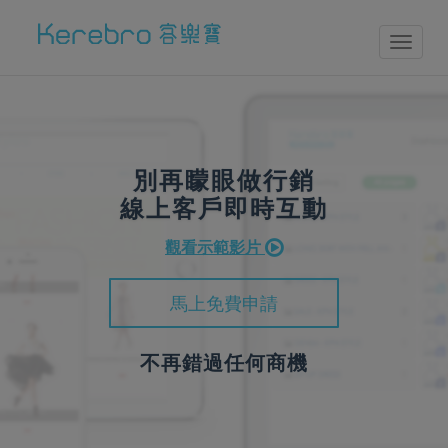
Toggl
naviga
別再矇眼做行銷
線上客戶即時互動
觀看示範影片
馬上免費申請
不再錯過任何商機