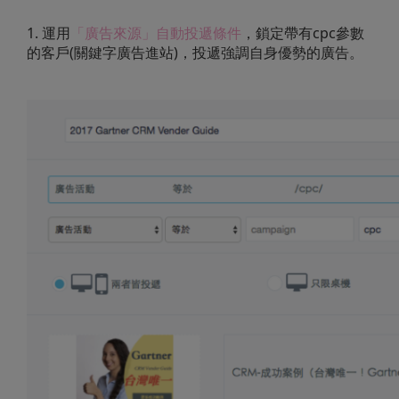
1. 運用
「廣告來源」自動投遞條件
，鎖定帶有cpc參數
的客戶(關鍵字廣告進站)，投遞強調自身優勢的廣告。