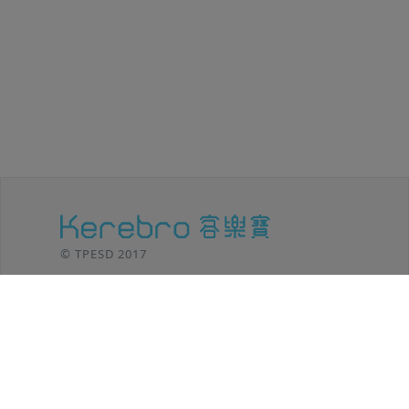
© TPESD 2017
台北移動設計 / TPE SHIFT DESIGN
106 台北市
大安區羅斯福路三段301號8F
TEL: (02)2369-8625