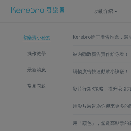
功能介紹
Kerebro除了廣告推薦，
客樂寶小秘笈
操作教學
站內勸敗廣告實作給你看！
最新消息
購物廣告快速勸敗小訣竅！
常見問題
影片行銷3策略，提升吸引
用影片廣告為你迎來更多的
用「顏色」，塑造高點擊的