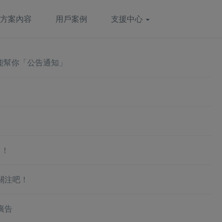
方案內容
用戶案例
支援中心
還能幫你「公告通知」
力！
關注吧！
廣告