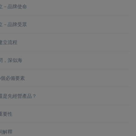
立－品牌使命
立－品牌受眾
建立流程
問，深似海
6個必備要素
還是先經營產品？
重要性
詞解釋