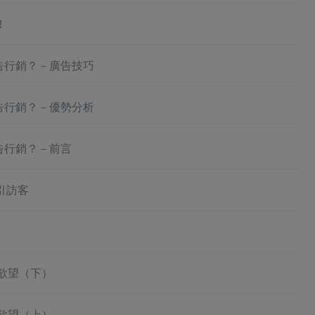
！
告行銷？－廣告技巧
告行銷？－優勢分析
告行銷？－前言
引訪客
欲望（下）
欲望（上）