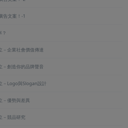
廣告文案！-1
率？
立－企業社會價值傳達
立－創造你的品牌聲音
Logo與Slogan設計
立－優勢與差異
立－競品研究