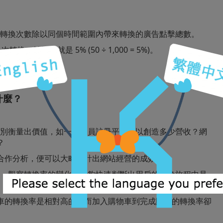
算：轉換次數除以同個時間範圍內帶來轉換的廣告點擊總數。
次轉換，轉換率就是 5% (50 ÷ 1,000 = 5%)。
什麼？
標分別衡量出價值，如一個會員註冊平均可以創造多少營收？網
？
合作分析，便可以大略估計出網站經營的成效。
分後，觀察轉換率的變化便能夠快速判斷出用戶的轉換旅程中是
車的轉換率是相對高的，而加入購物車到完成購買的轉換率卻