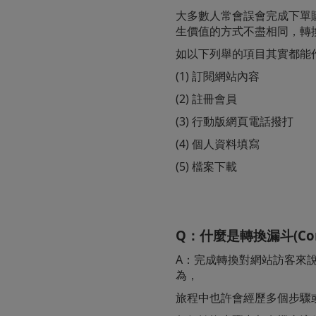
大多數人常會誤會完成下單
生價值的方式不盡相同，轉
如以下列舉的項目其實都能
(1) 訂閱網站內容
(2) 註冊會員
(3) 行動版網頁電話撥打
(4) 個人資料填寫
(5) 檔案下載
Q：什麼是轉換漏斗(Conve
A：完成轉換對網站訪客來
為，
旅程中也許會經歷多個步驟