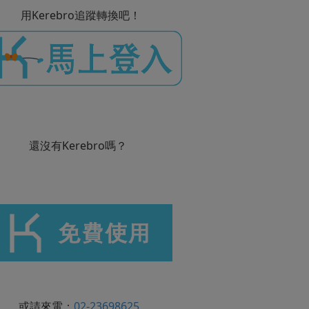
用Kerebro追蹤轉換吧！
還沒有Kerebro嗎？
或請來電：
02-23698625