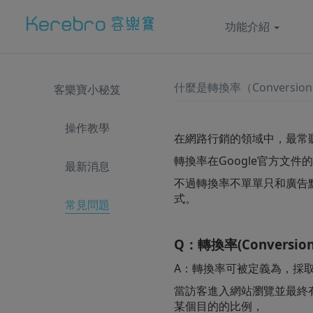
功能介紹
什麼是轉換率（Conversion
客樂寶小秘笈
操作教學
在網路行銷的領域中，最常聽到的
轉換率在Google官方文
最新消息
不過轉換率不單單只和廣告
式。
常見問題
Q：轉換率(Conversio
A：轉換率可被定義為，採
當訪客進入網站瀏覽並最終有透過點
某個目的的比例，