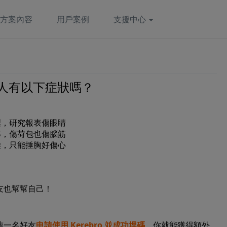
方案內容
用戶案例
支援中心
人有以下症狀嗎？
裡，研究報表傷眼睛
率，傷荷包也傷腦筋
離，只能捶胸好傷心
朋友也幫幫自己！
薦一名好友
申請使用 Kerebro 並成功埋碼
，你就能獲得額外