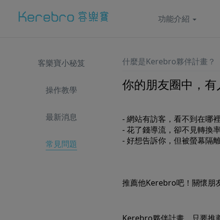
功能介紹
什麼是Kerebro夥伴計畫？
客樂寶小秘笈
你的朋友圈中，有
操作教學
最新消息
- 網站有訪客，看不到在哪
- 花了錢導流，卻不見轉換
- 好想告訴你，但被螢幕隔
常見問題
推薦他Kerebro吧！關懷
Kerebro夥伴計畫，
只要推