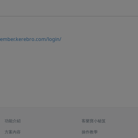
member.kerebro.com/login/
功能介紹
客樂寶小秘笈
方案內容
操作教學