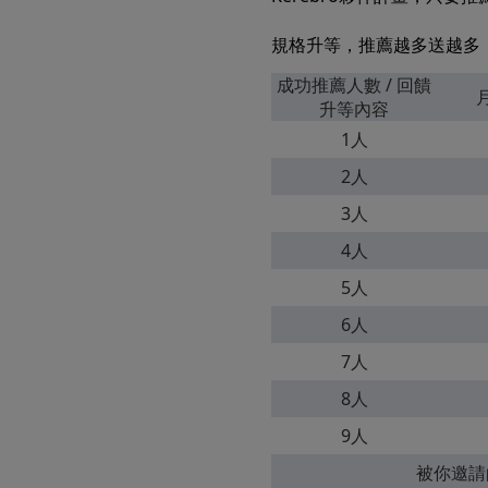
規格升等，推薦越多送越多
成功推薦人數 / 回饋
升等內容
1人
2人
3人
4人
5人
6人
7人
8人
9人
被你邀請