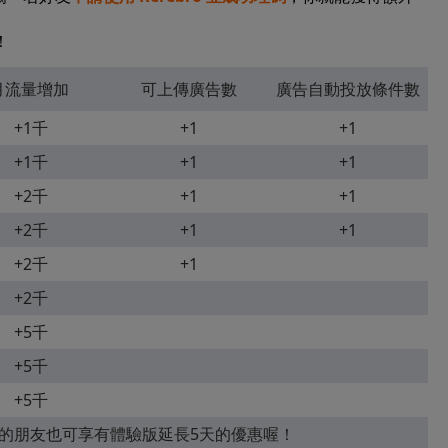
！
月流量增加
可上傳廣告數
廣告自動投放條件數
+1千
+1
+1
+1千
+1
+1
+2千
+1
+1
+2千
+1
+1
+2千
+1
+2千
+5千
+5千
+5千
的朋友也可享有體驗版延長5天的優惠喔！