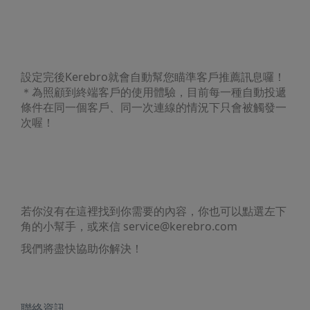
設定完後Kerebro就會自動幫您瞄準客戶推薦訊息囉！
＊為照顧到終端客戶的使用體驗，目前每一種自動投遞
條件在同一個客戶、同一次連線的情況下只會被觸發一
次喔！
若你沒有在這裡找到你需要的內容，你也可以點選左下
角的小幫手，或來信
service@kerebro.com
我們將盡快協助你解決！
聯絡資訊