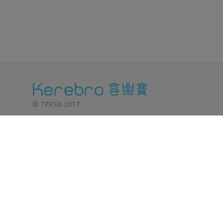
© TPESD 2017
台北移動設計 / TPE SHIFT DESIGN
106 台北市
大安區羅斯福路三段301號8F
TEL: (02)2369-8625
功能介紹
客樂寶小秘笈
後台登入
方案內容
操作教學