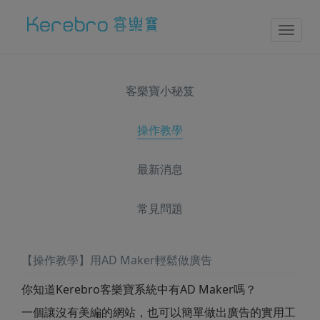
Toggl
naviga
客樂寶小秘笈
操作教學
最新消息
常見問題
【操作教學】用AD Maker輕鬆做廣告
你知道Kerebro客樂寶系統中有AD Maker嗎？
一個讓沒有美編的網站，也可以簡單做出廣告的實用工