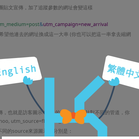
絲團貼文宣傳，加了追蹤參數的網址會變這樣
tm_medium=post
&
utm_campaign=new_arrival
希望他連去的網址換成這一大串 (你也可以把這一串拿去縮網
？
傳，也就是訪客圖示中
的部分，所以針對不同的管道，你
o, utm_source=fb, utm_source=edm等等
不同的source來源圖示，分別是：