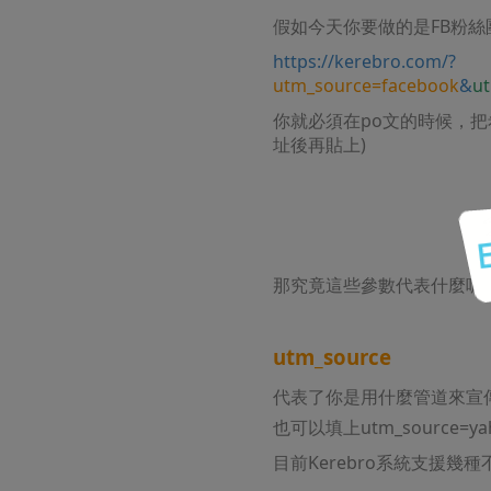
假如今天你要做的是FB粉
https://kerebro.com/?
utm_source=facebook
&
u
你就必須在po文的時候，把
址後再貼上)
那究竟這些參數代表什麼呢
utm_source
代表了你是用什麼管道來宣
也可以填上utm_source=yaho
目前Kerebro系統支援幾種