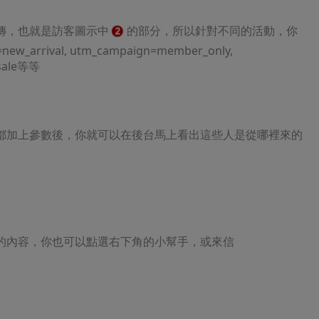
傳，也就是訪客圖示中
的部分，所以針對不同的活動，你
_arrival, utm_campaign=member_only,
sale等等
都加上參數後，你就可以在後台馬上看出這些人是從哪裡來的
的內容，你也可以點選右下角的小幫手，或來信