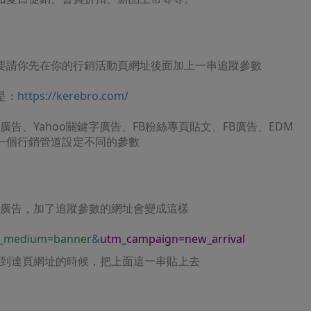
要請你先在你的行銷活動頁網址後面加上一串追蹤參數
是：
https://kerebro.com/
字廣告、Yahoo關鍵字廣告、FB粉絲專頁貼文、FB廣告、EDM
一個行銷管道設定不同的參數
le廣告，加了追蹤參數的網址會變成這樣
_medium=banner
&
utm_campaign=new_arrival
廣告到達頁網址的時候，把上面這一串貼上去