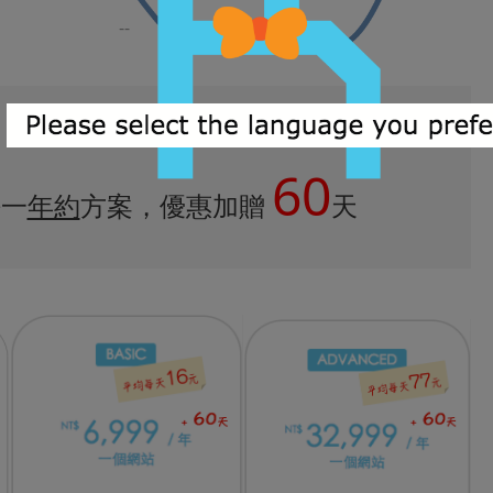
--
第一重
60
任一
年約
方案，
優惠加贈
天