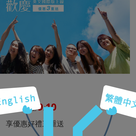
9
10
即日起至
/
享優惠好禮三重送