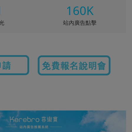
M
160K
光
站內廣告點擊