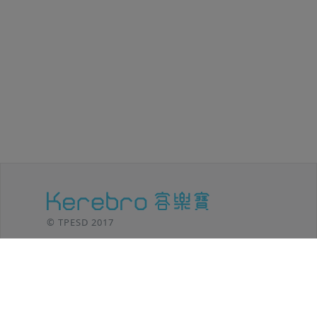
© TPESD 2017
台北移動設計 / TPE SHIFT DESIGN
106 台北市
大安區羅斯福路三段301號8F
TEL: (02)2369-8625