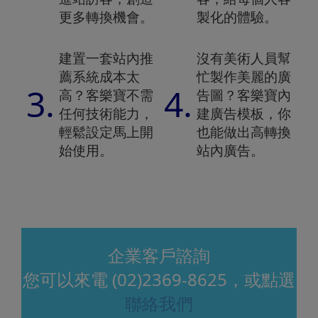
更多轉換機會。
製化的體驗。
建置一套站內推
沒有美術人員幫
薦系統成本太
忙製作美麗的廣
3.
4.
高？客樂寶不需
告圖？客樂寶內
任何技術能力，
建廣告模板，你
輕鬆設定馬上開
也能做出高轉換
始使用。
站內廣告。
企業客戶諮詢
您可以來電
(02)2369-8625
，或點選
聯絡我們