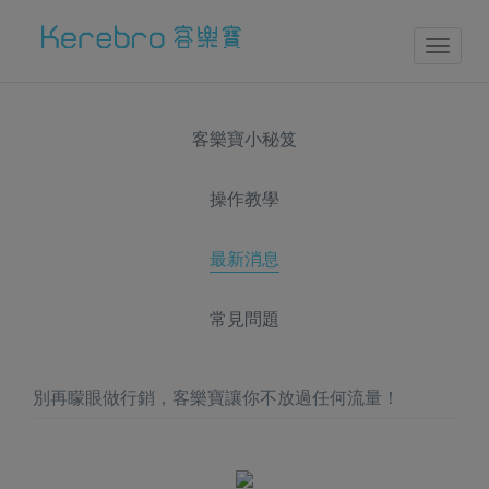
Toggl
naviga
客樂寶小秘笈
操作教學
最新消息
常見問題
別再矇眼做行銷，客樂寶讓你不放過任何流量！