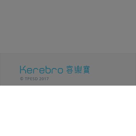
© TPESD 2017
台北移動設計 / TPE SHIFT DESIGN
106 台北市
大安區羅斯福路三段301號8F
TEL: (02)2369-8625