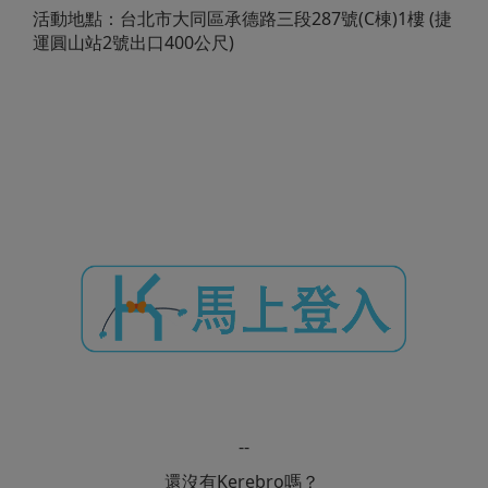
活動地點：台北市大同區承德路三段287號(C棟)1樓 (捷
運圓山站2號出口400公尺)
--
還沒有Kerebro嗎？