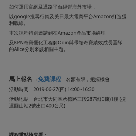
如何運用官網及通路平台經營海外市場，
以google搜尋行銷及美日最大電商平台Amazon打造獲
利戰線。
本次課程特別邀請到在Amazon產品市場經理
及KPN奇寶優化工程師Odin與帶領奇寶績效成長團隊
的Alice分別來談相關主題。
馬上報名→
免費課程
名額有限，把握機會！
活動時間：2019-06-27(四) 14:00~16:30
活動地點：台北市大同區承德路三段287號(C棟)1樓 (捷
運圓山站2號出口400公尺)
課程重點搶先看：