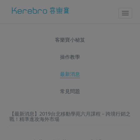
Toggl
naviga
客樂寶小秘笈
操作教學
最新消息
常見問題
【最新消息】2019台北移動學苑六月課程－跨境行銷之
戰！精準進攻海外市場