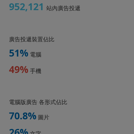
952,121
站內廣告投遞
廣告投遞裝置佔比
51%
電腦
49%
手機
電腦版廣告 各形式佔比
70.8%
圖片
26%
文字