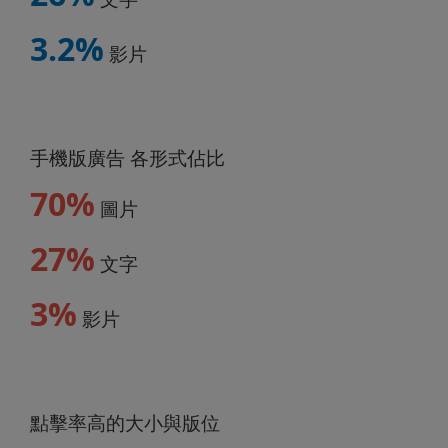
3.2%
影片
手機版廣告 各形式佔比
70%
圖片
27%
文字
3%
影片
點擊率高的大小與版位