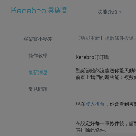
功能介紹
【功能更新】複數條件投遞
客樂寶小秘笈
操作教學
Kerebro叮叮噹
聖誕節雖然沒能送你驚天動
最新消息
前奉上我們的新功能：複數
常見問題
現在
登入後台
，你會看到複
在設定好每一筆條件後，請點
表排除此條件。