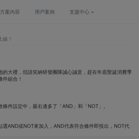
方案內容
用戶案例
支援中心
上線！
地的大禮，但請笑納研發團隊誠心誠意
，趕在年底聖誕消費季
條件組合！
數條件設定中，最右邊多了「AND」和「NOT」。
選AND或NOT來加入，
AND代表符合條件即投出，NOT代