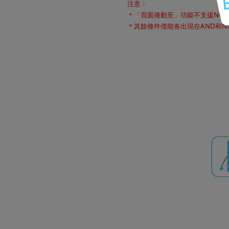
注意：
＊「頁面捲動至」功能不支援NOT
＊其餘條件僅能各出現在AND和N