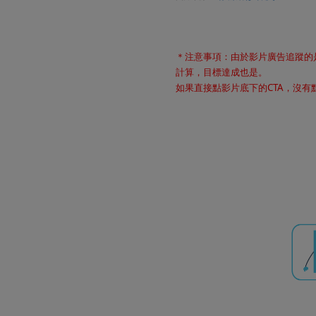
＊注意事項：由於影片廣告追蹤的
計算，目標達成也是。
如果直接點影片底下的CTA，沒