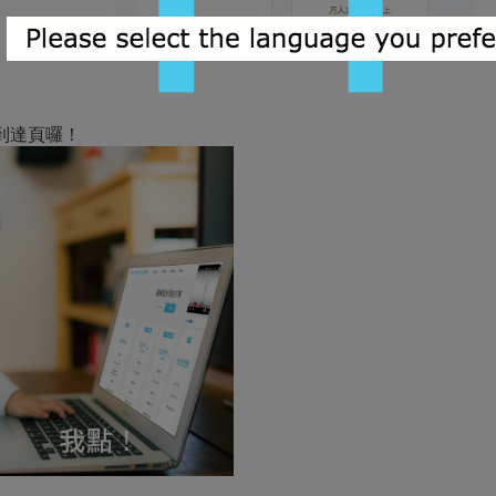
到達頁囉！