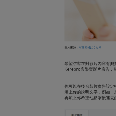
圖片來源：
写真素材ぱくたそ
希望訪客在對影片內容有興
Kerebro客樂寶影片廣告
你可以在後台影片廣告設定
填上你的說明文字，例如：
再填上你希望他點擊後連去