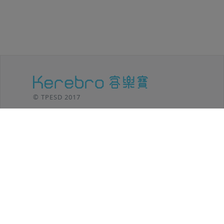
© TPESD 2017
台北移動設計 / TPE SHIFT DESIGN
106 台北市
大安區羅斯福路三段301號8F
TEL: (02)2369-8625
功能介紹
客樂寶小秘笈
後台登入
方案內容
操作教學