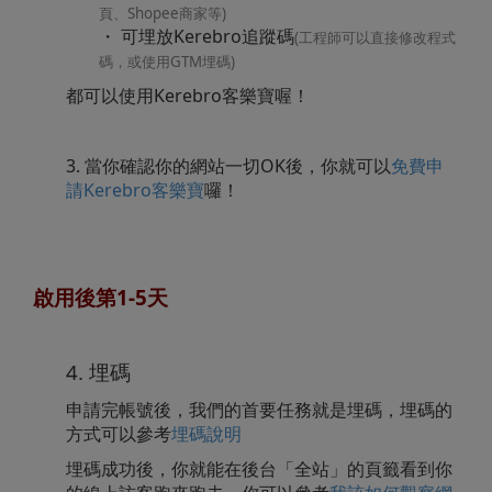
頁、Shopee商家等)
・ 可埋放Kerebro追蹤碼
(工程師可以直接修改程式
碼，或使用GTM埋碼)
都可以使用Kerebro客樂寶喔！
3. 當你確認你的網站一切OK後，你就可以
免費申
請Kerebro客樂寶
囉！
啟用後第1-5天
4. 埋碼
申請完帳號後，我們的首要任務就是埋碼，埋碼的
方式可以參考
埋碼說明
埋碼成功後，你就能在後台「全站」的頁籤看到你