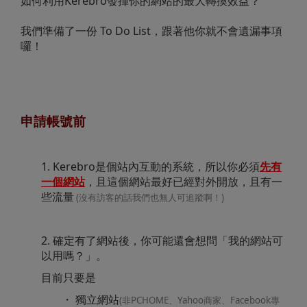
如何利用Kerebro發揮你的網站的最大轉換效益？
我們準備了一份 To Do List，跟著他你就不會遺漏事項
囉！
申請帳號前
1. Kerebro是個站內互動的系統，所以你必須
先有
一個網站
，且這個網站最好已經對外開放，且有一
些流量
(沒有訪客的話我們也無人可追蹤啊！)
2. 確定有了網站後，你可能還會想問「我的網站可
以用嗎？」。
目前只要是
・ 獨立網站
(非PCHOME、Yahoo商家、Facebook專