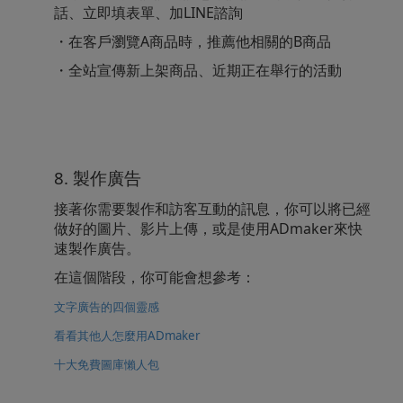
話、立即填表單、加LINE諮詢
・在客戶瀏覽A商品時，推薦他相關的B商品
・全站宣傳新上架商品、近期正在舉行的活動
8. 製作廣告
接著你需要製作和訪客互動的訊息，你可以將已經
做好的圖片、影片上傳，或是使用ADmaker來快
速製作廣告。
在這個階段，你可能會想參考：
文字廣告的四個靈感
看看其他人怎麼用ADmaker
十大免費圖庫懶人包