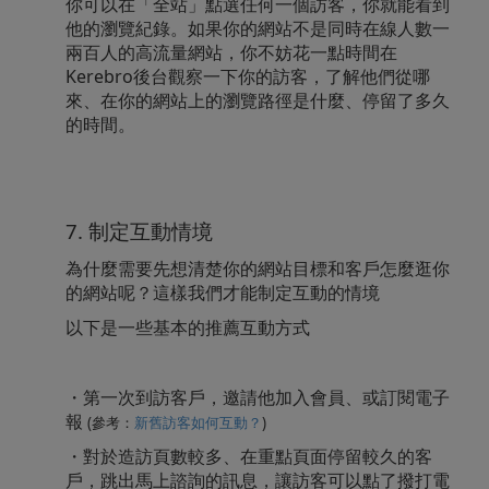
你可以在「全站」點選任何一個訪客，你就能看到
他的瀏覽紀錄。如果你的網站不是同時在線人數一
兩百人的高流量網站，你不妨花一點時間在
Kerebro後台觀察一下你的訪客，了解他們從哪
來、在你的網站上的瀏覽路徑是什麼、停留了多久
的時間。
7. 制定互動情境
為什麼需要先想清楚你的網站目標和客戶怎麼逛你
的網站呢？這樣我們才能制定互動的情境
以下是一些基本的推薦互動方式
・第一次到訪客戶，邀請他加入會員、或訂閱電子
報
(參考：
新舊訪客如何互動？
)
・對於造訪頁數較多、在重點頁面停留較久的客
戶，跳出馬上諮詢的訊息，讓訪客可以點了撥打電