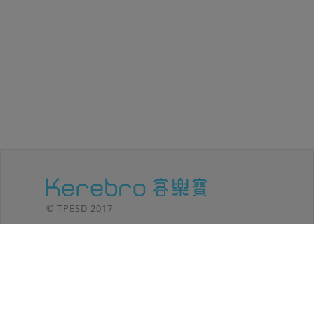
© TPESD 2017
台北移動設計 / TPE SHIFT DESIGN
106 台北市
大安區羅斯福路三段301號8F
TEL: (02)2369-8625