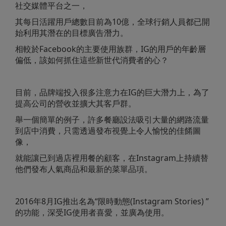
社交媒體平台之一，
其每日
活躍用戶
總數目前為10億，
全球行銷人員都已開
始利用其潛在的目標廣告潛力。
相較於Facebook的主要使用族群，IG的用戶的年齡層
偏低，該如何抓住這些新世代消費者的心？
目前，品牌端投入很多注意力在IG的巨大潛力上，為了
提高公司的營收並擴大其客戶群。
舉一個簡單的例子，許多餐廳設法吸引大量的網路流量
到店中消費，只需透過發布視覺上令人愉悅的佳餚圖
像，
就能讓已到過店裡用餐的顧客，在Instagram上持續替
他們發布人氣商品和最新的菜單品項。
2016年8月IG推出名為“限時動態(Instagram Stories) ”
的功能，深受IG使用者喜愛，並廣為使用。