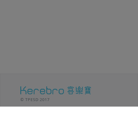
© TPESD 2017
台北移動設計 / TPE SHIFT DESIGN
106 台北市
大安區羅斯福路三段301號8F
TEL: (02)2369-8625