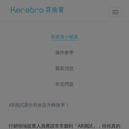
Toggl
naviga
客樂寶小秘笈
操作教學
最新消息
常見問題
AB測試讓你有效提升轉換率！
行銷領域從業人員應該常常聽到「AB測試」，但你真的