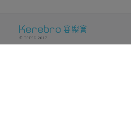
© TPESD 2017
台北移動設計 / TPE SHIFT DESIGN
106 台北市
大安區羅斯福路三段301號8F
TEL: (02)2369-8625
功能介紹
客樂寶小秘笈
後台登入
方案內容
操作教學
聯絡我們
最新消息
用戶案例
常見問題