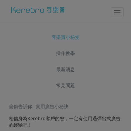
Toggl
naviga
客樂寶小秘笈
操作教學
最新消息
常見問題
偷偷告訴你...實用廣告小秘訣
相信身為Kerebro客戶的您，一定有使用過彈出式廣告
的經驗吧！