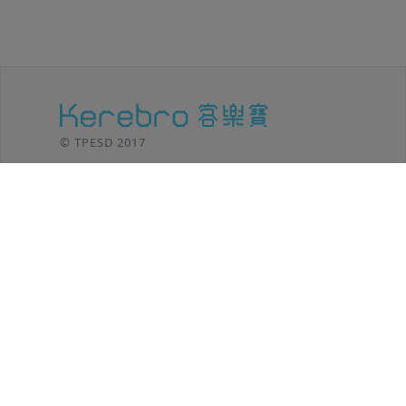
© TPESD 2017
台北移動設計 / TPE SHIFT DESIGN
106 台北市
大安區羅斯福路三段301號8F
TEL: (02)2369-8625
功能介紹
客樂寶小秘笈
後台登入
方案內容
操作教學
聯絡我們
最新消息