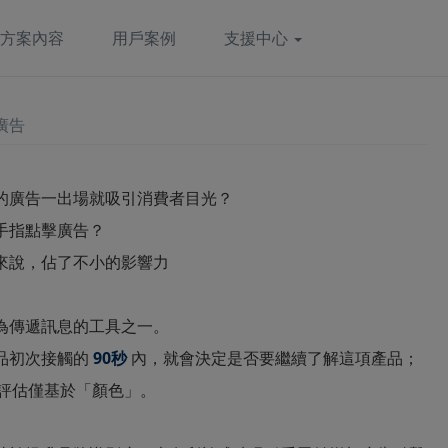
方案內容
用戶案例
支援中心
廣告
的廣告一出場就吸引消費者目光？
手指點擊廣告？
來說，佔了不小的影響力
為傳遞訊息的工具之一。
品初次接觸的
90秒
內，就會決定是否要繼續了解這項產品；
評估僅基於「顏色」。