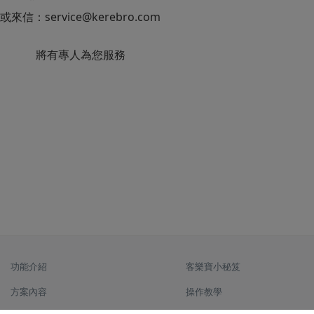
或來信：
service@kerebro.com
將有專人為您服務
功能介紹
客樂寶小秘笈
方案內容
操作教學