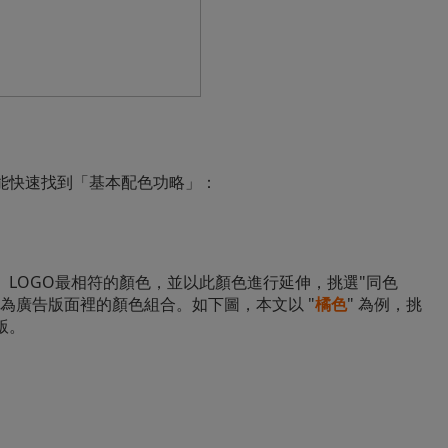
能快速找到「基本配色功略」：
LOGO最相符的顏色，並以此顏色進行延伸，挑選"同色
為廣告版面裡的顏色組合。如下圖，本文以 "
橘色
" 為例，挑
版。