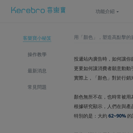
功能介紹
用「顏色」，塑造高點擊的
客樂寶小秘笈
操作教學
投遞站內廣告時，如何讓你
更要如何讓消費者願意動動
最新消息
實際上，「顏色」對於行銷
常見問題
顏色無所不在，也時常被用
根據研究顯示，人們在與產
特別的是：大約
62~90%
的