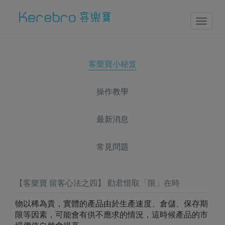
Toggl
naviga
客樂寶小秘笈
操作教學
最新消息
常見問題
【客樂寶 留客心法之四】 勸君惜取「限」在時
物以稀為貴，實體的產品由於生產速度、倉儲、保存期
限等因素，可能會有供不應求的情況，這時候產品的市