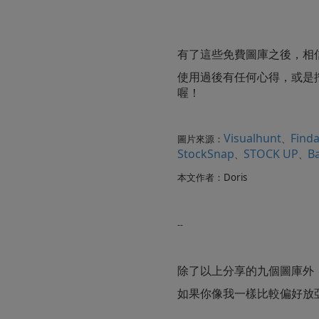
有了這些免費圖庫之後，相
使用過後有任何心得，或是
喔！
Visualhunt
Find
圖片來源：
、
StockSnap
STOCK UP
B
、
、
本文作者：Doris
--
除了以上分享的九個圖庫外，K
如果你像我一樣比較偏好放