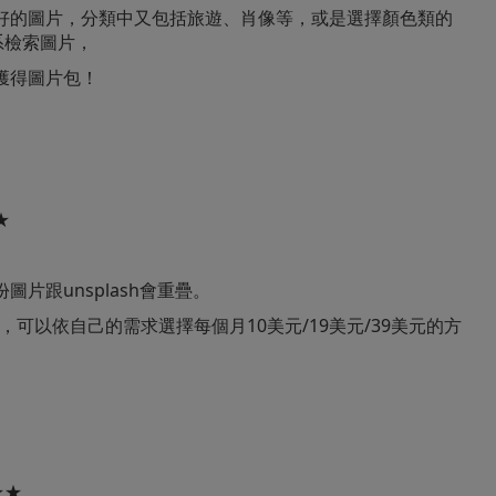
好的圖片，分類中又包括旅遊、肖像等，或是選擇顏色類的
色系檢索圖片，
獲得圖片包！
★
片跟unsplash會重疊。
，可以依自己的需求選擇每個月10美元/19美元/39美元的方
★★