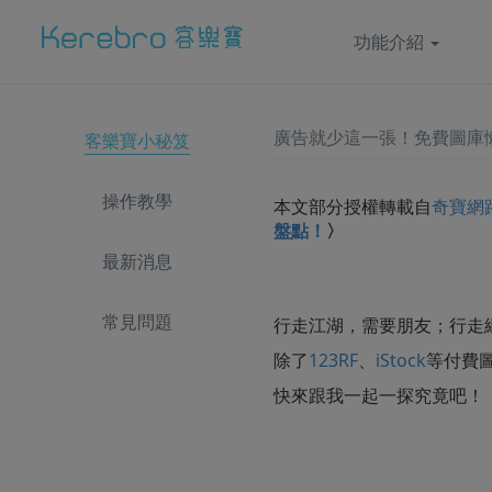
功能介紹
廣告就少這一張！免費圖庫
客樂寶小秘笈
操作教學
本文部分授權轉載自
奇寶網
盤點！
〉
最新消息
常見問題
行走江湖，需要朋友；行走
除了
123RF
、
iStock
等付費
快來跟我一起一探究竟吧！