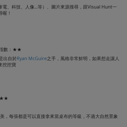
、科技、人像...等）、圖片來源搜尋，跟Visual Hunt一
尋喔！
指數：★★
皆是出自於
Ryan McGuire
之手，風格非常鮮明，如果想走讓人
來挖挖寶
★★
圖片最美，每張都是可以直接拿來當桌布的等級，不過大自然景象