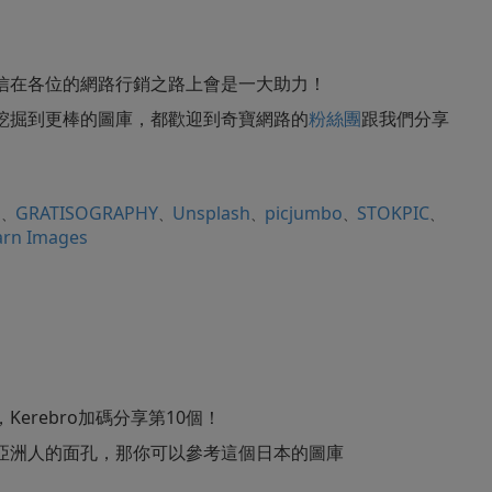
信在各位的網路行銷之路上會是一大助力！
挖掘到更棒的圖庫，都歡迎到奇寶網路的
粉絲團
跟我們分享
a
GRATISOGRAPHY
Unsplash
picjumbo
STOKPIC
、
、
、
、
、
arn Images
erebro加碼分享第10個！
亞洲人的面孔，那你可以參考這個日本的圖庫