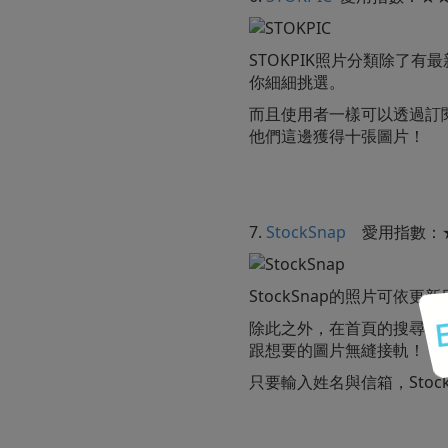
STOKPIK照片分類除了
你細細挑選。
而且使用者一樣可以透過訂
他們這邊獲得十張圖片！
7.
StockSnap
愛用指數：
StockSnap的照片可
除此之外，在首頁的搜尋bar
跟想要的圖片無縫接軌！
只要輸入姓名與信箱，Sto