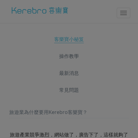
Toggl
naviga
客樂寶小秘笈
操作教學
最新消息
常見問題
旅遊業為什麼要用Kerebro客樂寶？
旅遊產業競爭激烈，網站做了，廣告下了，這樣就夠了