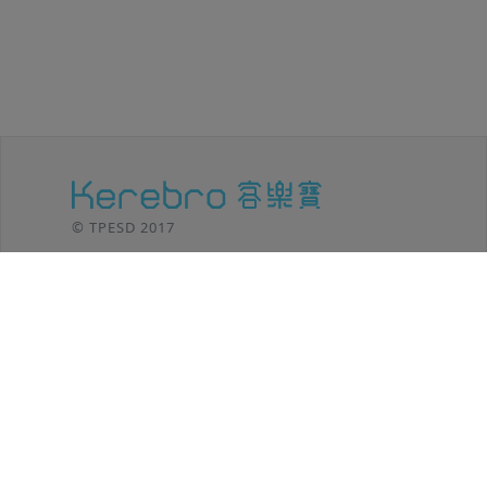
© TPESD 2017
台北移動設計 / TPE SHIFT DESIGN
106 台北市
大安區羅斯福路三段301號8F
TEL: (02)2369-8625
功能介紹
客樂寶小秘笈
後台登入
方案內容
操作教學