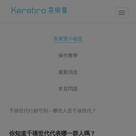
Toggl
naviga
客樂寶小秘笈
操作教學
最新消息
常見問題
千禧世代行銷守則－哪些人是千禧世代？
你知道千禧世代代表哪一群人嗎？