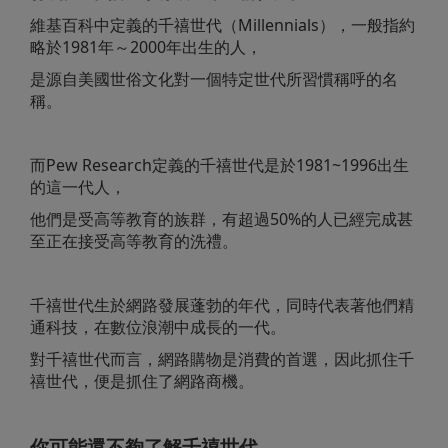
維基百科中定義的千禧世代（Millennials），一般指約
略於1981年～2000年出生的人，
是源自美國世俗文化對一個特定世代所習慣稱呼的名
稱。
而Pew Research定義的千禧世代是於1981~1996出生
的這一代人，
他們是受高等教育的族群，有超過50%的人已經完成甚
至正在接受高等教育的洗禮。
千禧世代生於網路發展蓬勃的年代，同時代表著他們精
通科技，在數位浪潮中成長的一代。
對千禧世代而言，網路購物是消費的首選，因此抓住千
禧世代，便是抓住了網路商機。
你可能還不夠了解千禧世代......