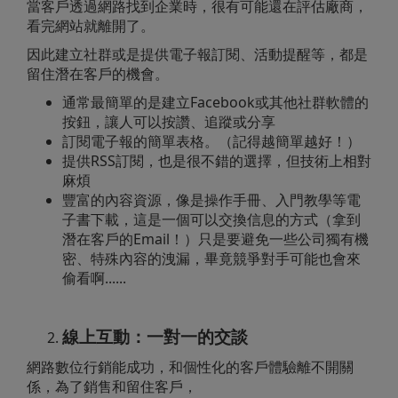
當客戶透過網路找到企業時，很有可能還在評估廠商，
看完網站就離開了。
因此建立社群或是提供電子報訂閱、活動提醒等，都是
留住潛在客戶的機會。
通常最簡單的是建立Facebook或其他社群軟體的
按鈕，讓人可以按讚、追蹤或分享
訂閱電子報的簡單表格。（記得越簡單越好！）
提供RSS訂閱，也是很不錯的選擇，但技術上相對
麻煩
豐富的內容資源，像是操作手冊、入門教學等電
子書下載，這是一個可以交換信息的方式（拿到
潛在客戶的Email！）只是要避免一些公司獨有機
密、特殊內容的洩漏，畢竟競爭對手可能也會來
偷看啊......
線上互動：一對一的交談
網路數位行銷能成功，和個性化的客戶體驗離不開關
係，為了銷售和留住客戶，