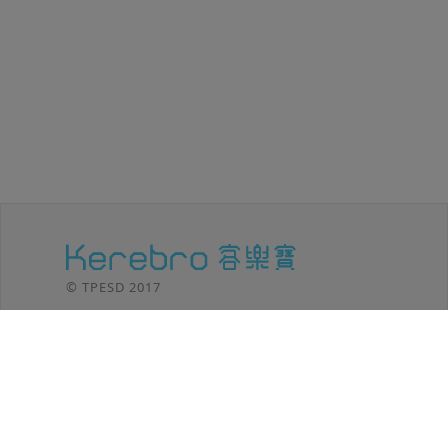
© TPESD 2017
台北移動設計 / TPE SHIFT DESIGN
106 台北市
大安區羅斯福路三段301號8F
TEL: (02)2369-8625