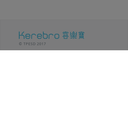
© TPESD 2017
台北移動設計 / TPE SHIFT DESIGN
106 台北市
大安區羅斯福路三段301號8F
TEL: (02)2369-8625
功能介紹
客樂寶小秘笈
後台登入
方案內容
操作教學
聯絡我們
最新消息