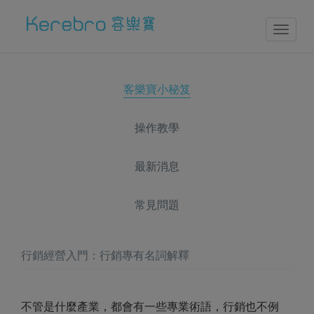
Toggl
naviga
客樂寶小秘笈
操作教學
最新消息
常見問題
行銷經營入門：行銷專有名詞解釋
不管是什麼產業，都會有一些專業術語，行銷也不例