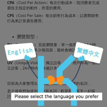
CPA
（Cost Per Action）每次行動成本：指消費者完成
廣告主指定的動作，所需的費用。
CPS
（Cost Per Sale）每次銷售行為成本：以實際銷售
行為來計算廣告費用。
瀏覽類型：
PV
（Page View）頁面瀏覽量：單一個用戶在24小時
內，瀏覽網站的多少個頁面，最終會總計所有訪客（不
同IP）的總瀏覽量。
UV
（Unique Visitor）獨立訪客：單一用戶即為一個獨
立訪客，24小時內只會被計為1次。
目前為大家整理出來的是較為常見及基礎的名詞，
若之後有想知道別的專有名詞，歡迎和小幫手一起探
討。