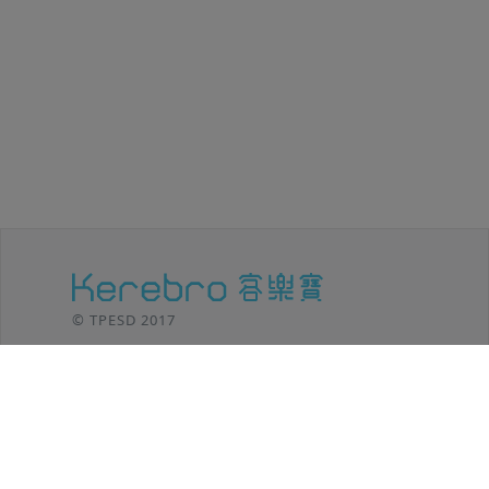
© TPESD 2017
台北移動設計 / TPE SHIFT DESIGN
106 台北市
大安區羅斯福路三段301號8F
TEL: (02)2369-8625