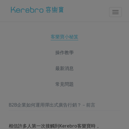
Toggl
naviga
客樂寶小秘笈
操作教學
最新消息
常見問題
B2B企業如何運用彈出式廣告行銷？－前言
相信許多人第一次接觸到Kerebro客樂寶時，