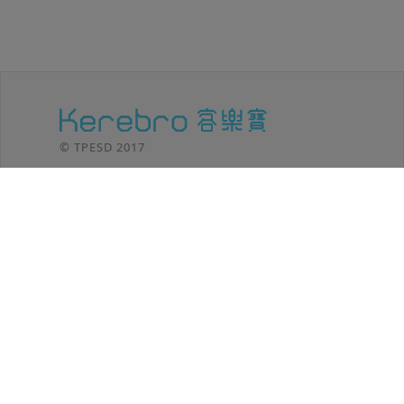
© TPESD 2017
台北移動設計 / TPE SHIFT DESIGN
106 台北市
大安區羅斯福路三段301號8F
TEL: (02)2369-8625
功能介紹
客樂寶小秘笈
後台登入
方案內容
操作教學
聯絡我們
最新消息